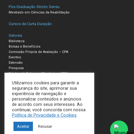
Pós-Graduação Stricto Sensu
Mestrado em Ciências da Reabilitação
Cursos de Curta Duração
Setores
Biblioteca
Bolsas e Benefícios
Comissão Própria de Avaliação – CPA
Eventos
Extensão
Pesquisa
Núcleo de Estágio e Monitoria – NEM
Utilizamos cookies para garantir a
Compliance – Ouvidoria
segurança do site, aprimorar sua
experiência de navegação e
Política de Privacidade e Cookies
personalizar conteúdos e anúncios
Termos de Uso
de acordo com seus interesses. Ao
continuar, você concorda com nossa
UNILAVRAS
Política de Privacidade e Cookies
.
Todos os direitos reservados
Aceitar
Recusar