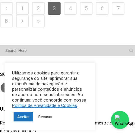
1
2
3
4
5
6
7
8
Utilizamos cookies para garantir a
SOCIAL
segurança do site, aprimorar sua
experiência de navegação e
personalizar conteúdos e anúncios
de acordo com seus interesses. Ao
continuar, você concorda com nossa
Política de Privacidade e Cookies
.
ÚLTIMOS POSTS
Aceitar
Recusar
Reunião Geral de Professores marca o início do semestre e a chegada
de novos docentes