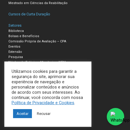
Mestrado em Ciências da Reabilitação
Cursos de Curta Duração
Setores
Biblioteca
Bolsas e Benefícios
Comissão Própria de Avaliação – CPA
Eventos
Extensão
Pesquisa
Núcleo de Estágio e Monitoria – NEM
Utilizamos cookies para garantir a
Compliance – Ouvidoria
segurança do site, aprimorar sua
experiência de navegação e
Política de Privacidade e Cookies
personalizar conteúdos e anúncios
Termos de Uso
de acordo com seus interesses. Ao
continuar, você concorda com nossa
UNILAVRAS
Política de Privacidade e Cookies
.
Todos os direitos reservados
Aceitar
Recusar