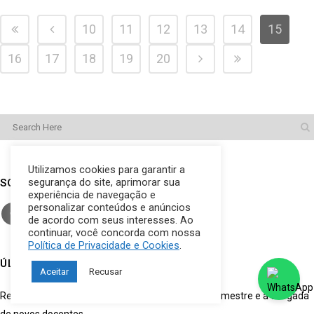
10
11
12
13
14
15
16
17
18
19
20
Utilizamos cookies para garantir a
segurança do site, aprimorar sua
SOCIAL
experiência de navegação e
personalizar conteúdos e anúncios
de acordo com seus interesses. Ao
continuar, você concorda com nossa
Política de Privacidade e Cookies
.
ÚLTIMOS POSTS
Aceitar
Recusar
Reunião Geral de Professores marca o início do semestre e a chegada